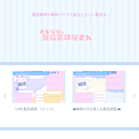
配信素材や素材パーツであなたらしい配信を
overlay(オーバーレイ)
overlay(オーバーレイ)
ピー
信
LIVE 配信画面 (ドット)
🌧️梅雨の日を楽しむ配信画面🌧️
横Ve